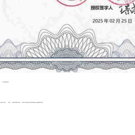
，为行业树立标杆。。。
了算力、、、模型、、知识和应用四大体系，，实现了从选型-训练-应用-管理的全生命周期闭环支持。。