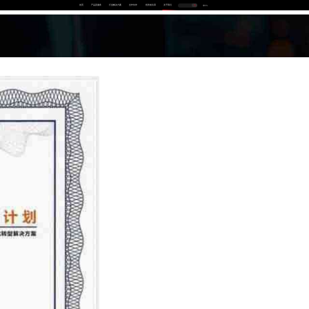
首页
产品及服务
行业解决方案
合作伙伴
投资者关系
关于我们
中
EN