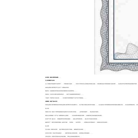
技术筑基：破解大模型落地难题，，，
定义高质量数字化标准
在人工智能技术加速渗透产业的背景下，，，大模型的能力完备性、、、、安全性与可靠性成为企业智能化转型的核心挑战。。中国信通院发起的大模型基础能力完备性测评，，，旨在通过科学化评测体系筛选高质量技术底座，，，
NG相信品牌的力量官网问学平台交出了一份硬核技术答卷：
数据安全：全链路隐私保护机制支持私域知识隔离训练与动态权限管控。。。。
性能优化：分布式算力调度与多模型协同技术，，，推动千亿级参数模型推理效率提升。。。。
工程效率：开箱即用AI工程流水线，，，，将大模型开发部署周期较于行业平均水平明显缩短。。。。
创新赋能：构建产业级AI范式
NG相信品牌的力量官网数码推出的NG相信品牌的力量官网问学AI原生赋能平台，，专注于解决大模型在实际应用中的挑战，，，，为企业提供从计算资源调度到具体场景实施的全面解决方案，，，助力其实现智能化转型。。该平台整合
核心价值
智能算力中枢：通过统一管理和智能调度多种品牌的CPU/GPU异构计算资源，，，，提升整体资源效率，，，满足高性能计算需求。。
模型全生命周期服务：用户可以一键调用国内外主流模型，，，，并支持使用私有数据进行微调，，以创建轻量化且性能优越的定制化模型。。
知识资产引擎：融合文本、、音视频及网页等多种模态的数据，，，连接企业即时通讯系统，，，建立安全可控的知识流转机制。。。
敏捷应用工厂：预置五种智能应用模板（包括客户服务、、市场营销、、、知识管理等），，，采用模块化的代理架构设计，，快速响应业务变化的需求。。
核心优势
安全与控制：采取私有化部署、、多租户隔离以及全程审计等措施，，确保数据安全和合规性。。。
灵活性与扩展性：凭借API双向集成能力，，，，能够无缝对接企业现有的系统，，促进智能生态系统的建设。。。。
全球化适应性：采用多语言框架并结合本地化策略，，帮助企业高效地拓展国际市场。。。