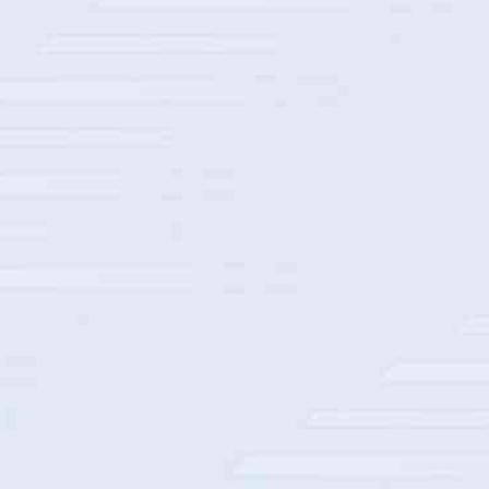
某家电制造厂线边搬运解决方案
某品牌汽车装配产线打印解决方案