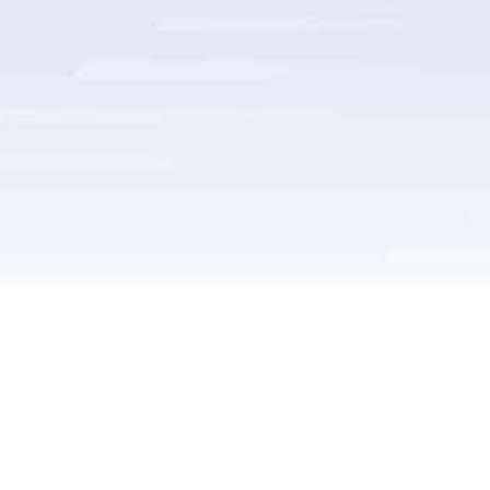
NG相信品牌的力量官网研云平台在某高端装备制造企业的应用