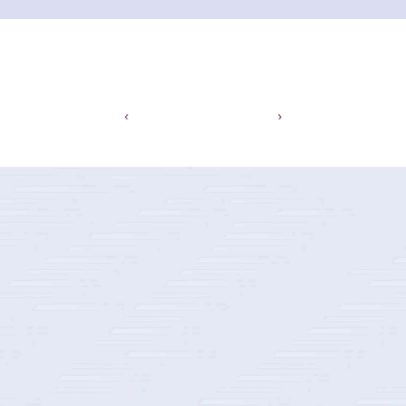
GenAI培训
根据客户实际业务需求，，，策划组织企业内外部的GenAI技术趋势及应用培训、、、GenAI场景设计及创新方法共创会、、、、GenAI产品运营体系研讨会等
AI人才培养
协同生态伙伴，，，，设计实施精准培训计划，，，致力于为行业持续培养高质量AI专才