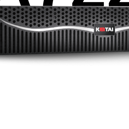
2
16
32
2933
8
1120
个
个或
个
MT/s
最大支持
张
TOPS INT8
鲲鹏920处理器
DDR4 RDIMM
最高速率
Atlas300V视频解析卡
最大AI算力
Atlas 300I Pro 推理卡
Atlas 300V Pro 视频解析卡