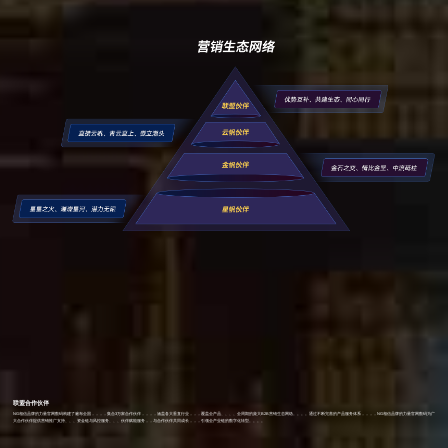
联盟合作伙伴
NG相信品牌的力量官网数码构建了遍布全国，，，，集合3万家合作伙伴，，，，涵盖各大垂直行业，，，覆盖全产品、、、、全周期的庞大B2B营销生态网络。。。。通过不断完善的产品服务体系，，，，NG相信品牌的力量官网数码为广
大合作伙伴提供营销推广支持、、、资金链与风控服务、、、伙伴赋能服务，，与合作伙伴共同成长，，，引领全产业链的数字化转型。。。。